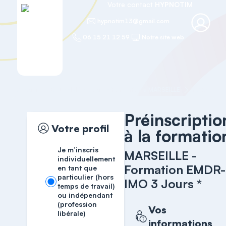
Votre contact
HYPNOTIM
hypnotim13@gmail.com
06 15 21 12 59
Notre site web
Accueil
EMDR-IMO 3 Jours - Formation à MARSEILLE
MARSEILLE 
Préinscriptio
Votre profil
à la formatio
Je m’inscris
MARSEILLE -
individuellement
Formation EMDR-
en tant que
particulier (hors
IMO 3 Jours *
temps de travail)
ou indépendant
(profession
Vos
libérale)
informations