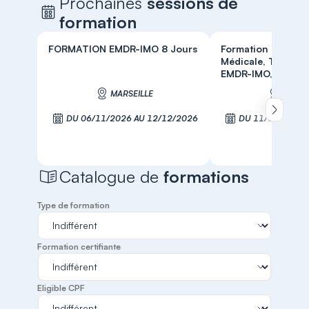
Prochaines
sessions de
formation
FORMATION EMDR-IMO 8 Jours
Formation en Hyp
Médicale, Thérape
EMDR-IMO, t...
MARSEILLE
MARSE
Défiler 
DU 06/11/2026 AU 12/12/2026
DU 11/01/2027 
S'inscrire
S'inscr
Catalogue de
formations
Type de formation
Formation certifiante
Eligible CPF