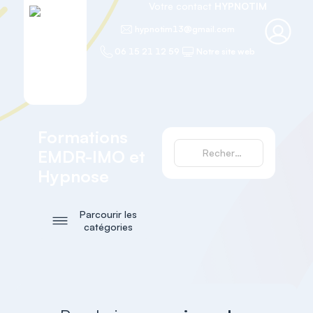
Votre contact
HYPNOTIM
hypnotim13@gmail.com
06 15 21 12 59
Notre site web
Formations
EMDR-IMO et
Hypnose
Parcourir les
catégories